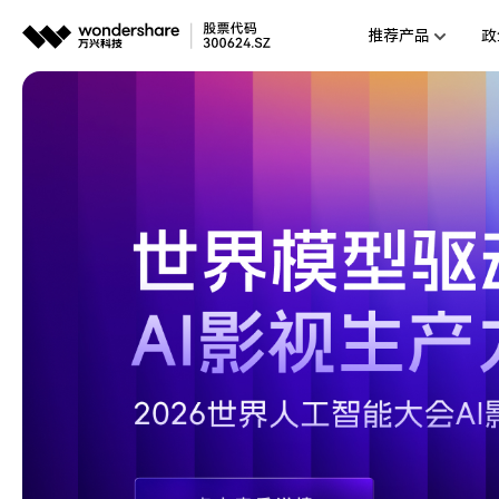
推荐产品
政
AIGC数字创意
平台
视频创意
企业
代理
万兴剧厂
AI驱动的一站式精品影视内容创作平
客户
万兴喵影
AI赋能，你也是剪辑大师
万兴天幕
一句话生成视频/图片/音乐
Wondershare SelfyzAI
让照片动起来