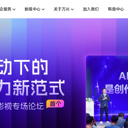
企服务
新闻中心
关于万兴
加入我们
帮助中心
服务
新闻动态
解决方案
公司简介
投资者关系
行业应用
活动专题
创业历程
联系我们
用户
绘图创意
数字文档
文档创意
制造业
互联网&
社会责任
供应商合作
商
创意绘图
交通运输
教育
万兴图示
万兴PDF
台
一站式办公绘图利器
秒会的全能PDF编辑神器
案例
视频创意
金融&银行
电力资源
万兴脑图
万兴HiPDF
基于云的跨端思维导图软件
一站式在线PDF解决方案
所有产品