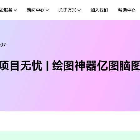
企服务
新闻中心
关于万兴
加入我们
帮助中心
服务
新闻动态
解决方案
公司简介
投资者关系
行业应用
活动专题
创业历程
联系我们
用户
绘图创意
数字文档
文档创意
制造业
互联网&
-07
社会责任
供应商合作
商
创意绘图
交通运输
教育
万兴图示
万兴PDF
项目无忧 | 绘图神器亿图脑
台
一站式办公绘图利器
秒会的全能PDF编辑神器
案例
视频创意
金融&银行
电力资源
万兴脑图
万兴HiPDF
基于云的跨端思维导图软件
一站式在线PDF解决方案
所有产品