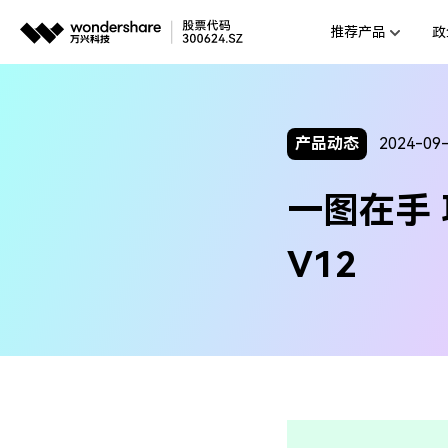
推荐产品
政
AIGC数字创意
平台
视频创意
企业
产品动态
2024-09
代理
万兴剧厂
一图在手 
AI驱动的一站式精品影视内容创作平
客户
万兴喵影
V12
AI赋能，你也是剪辑大师
万兴天幕
一句话生成视频/图片/音乐
Wondershare SelfyzAI
让照片动起来