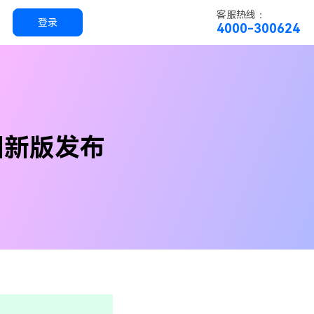
客服热线：
登录
4000-300624
实用工具
科技
实用工具
万兴恢复专家
图新版发布
简单高效的数据管理软件
万兴易修
视频/照片修复一站式解决方案