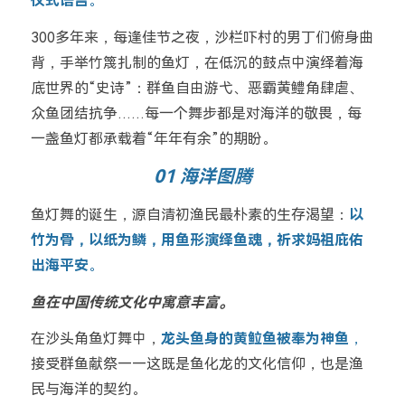
仪式语言
。
300多年来，每逢佳节之夜，沙栏吓村的男丁们俯身曲
背，手举竹篾扎制的鱼灯，在低沉的鼓点中演绎着海
底世界的“史诗”：群鱼自由游弋、恶霸黄鳢角肆虐、
众鱼团结抗争……每一个舞步都是对海洋的敬畏，每
一盏鱼灯都承载着“年年有余”的期盼。
01 海洋图腾
鱼灯舞的诞生，源自清初渔民最朴素的生存渴望：
以
竹为骨，以纸为鳞，用鱼形演绎鱼魂，祈求妈祖庇佑
出海平安
。
鱼在中国传统文化中寓意丰富。
在沙头角鱼灯舞中，
龙头鱼身的黄䲞鱼被奉为神鱼
，
接受群鱼献祭——这既是鱼化龙的文化信仰，也是渔
民与海洋的契约。