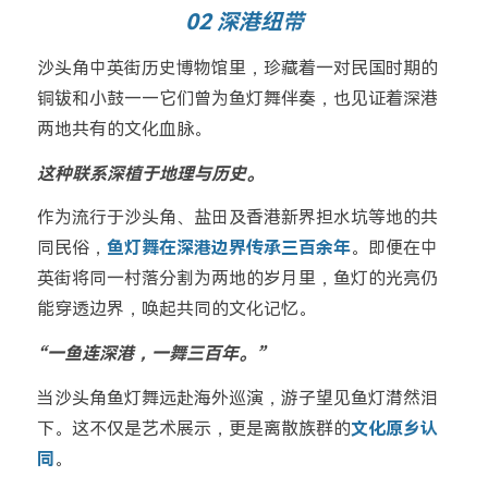
02 深港纽带
沙头角中英街历史博物馆里，珍藏着一对民国时期的
铜钹和小鼓——它们曾为鱼灯舞伴奏，也见证着深港
两地共有的文化血脉。
这种联系深植于地理与历史。
作为流行于沙头角、盐田及香港新界担水坑等地的共
同民俗，
鱼灯舞在深港边界传承三百余年
。即便在中
英街将同一村落分割为两地的岁月里，鱼灯的光亮仍
能穿透边界，唤起共同的文化记忆。
“一鱼连深港，一舞三百年。”
当沙头角鱼灯舞远赴海外巡演，游子望见鱼灯潸然泪
下。这不仅是艺术展示，更是离散族群的
文化原乡认
同
。