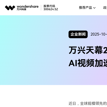
推荐产品
政
AIGC数字创意
平台
视频创意
企业
企业新闻
2025-10
代理
万兴剧厂
万兴天幕
AI驱动的一站式精品影视内容创作平
客户
万兴喵影
AI视频
AI赋能，你也是剪辑大师
万兴天幕
一句话生成视频/图片/音乐
Wondershare SelfyzAI
让照片动起来
近日，全球规模领先的日本