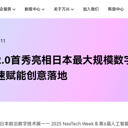
企服务
新闻中心
关于万兴
加入我们
帮助中心
服务
新闻动态
解决方案
公司简介
投资者关系
行业应用
活动专题
创业历程
联系我们
用户
绘图创意
数字文档
文档创意
制造业
互联网&
-11
社会责任
供应商合作
商
创意绘图
交通运输
教育
万兴图示
万兴PDF
2.0首秀亮相日本最大规模数
台
一站式办公绘图利器
秒会的全能PDF编辑神器
案例
视频创意
金融&银行
电力资源
万兴脑图
万兴HiPDF
加速赋能创意落地
基于云的跨端思维导图软件
一站式在线PDF解决方案
前沿数字技术展—— 2025 NexTech Week & 第6届人
所有产品