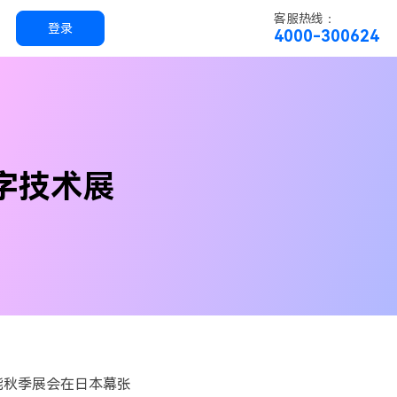
客服热线：
登录
4000-300624
实用工具
科技
实用工具
万兴恢复专家
字技术展
简单高效的数据管理软件
万兴易修
视频/照片修复一站式解决方案
工智能秋季展会在日本幕张