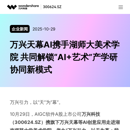
登录
推荐产品
企业新闻
2025-10-29
AIGC数字创意
政企服务
万兴天幕AI携手湖师大美术学
实用工具
新闻中心
院 共同解锁“AI+艺术”产学研
关于万兴
协同新模式
加入我们
帮助中心
万兴引力，以“天”为“幕”。
10月29日，AIGC软件A股上市公司
万兴科技
客服热线：
4000-300624
（300624.SZ）携旗下万兴天幕等AI创意应用走进湖