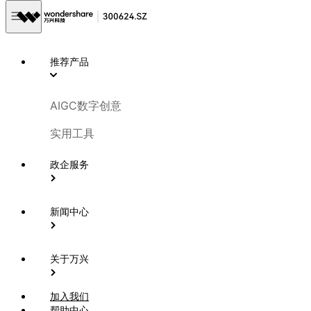
企业新闻
2026-06-24
推荐产品
万兴科技亮相火山引擎FORCE大会 助力AI短
剧迈入工业化量产时代
AIGC数字创意
实用工具
6月23日-24日，国内AI发展的重要风向标“2026火山引擎
FORCE原动力大会”在北京国家会议中心举办。本届大会聚焦
政企服务
大模型技术演进、Agent行业前沿、全模态创作能力与AI产业
落地等核心议题，集中呈现了国内大模型生态的最新成果与多
新闻中心
元应用实践。
AIGC软件A股上市公司万兴科技（300624.SZ）受邀参会，
关于万兴
并携旗下AI驱动的一站式精品影视内容创作平台万兴剧厂
（reelmate.cn）亮相展区。
万兴科技副总裁吴佳兵在中国企
加入我们
业全球化论坛上发表《从模型驱动到爆款内容：万兴科技AI短
帮助中心