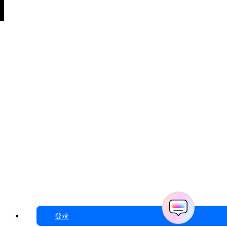
简体中文
客服热线：
4000-300624
关注我们
© 2026
万兴科技（湖南）有限公司 版权所有
湘ICP备2020020133号-2
|
法律声明
|
隐私政策
|
用户协议
|
付费协
登录
议