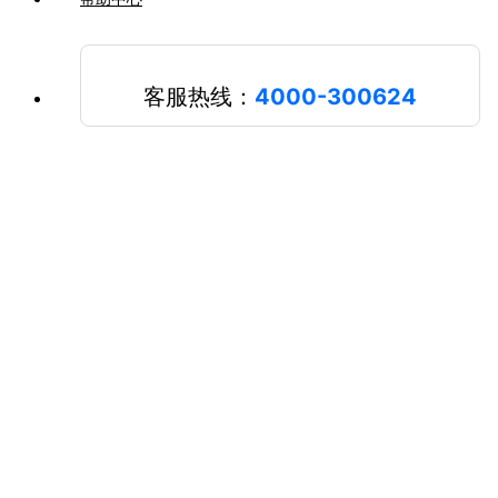
剧出海实战》主题演讲，分享万兴科技在AI短剧出海及内容工
业化生产方面的最新探索。
客服热线：
4000-300624
AI重构短剧生产力
出海竞争进入下半场
“AI短剧出海不是选择题，而是企业增长必答题。”吴佳兵指