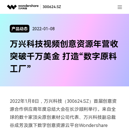
登录
推荐产品
产品动态
2022-01-08
AIGC数字创意
政企服务
万兴科技视频创意资源年营收
实用工具
新闻中心
突破千万美金 打造“数字原料
关于万兴
工厂”
加入我们
帮助中心
2022年1月8日，万兴科技（300624.SZ）首届创意资
源合作供应商年度总结大会在长沙顺利举行。来自全
客服热线：
4000-300624
球的数十家顶尖原创素材公司代表、万兴科技副总裁
谷成芳及旗下数字创意资源云平台Wondershare