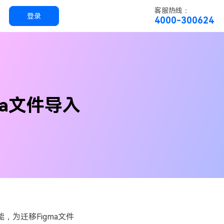
客服热线：
登录
4000-300624
实用工具
科技
实用工具
万兴恢复专家
ma文件导入
简单高效的数据管理软件
万兴易修
视频/照片修复一站式解决方案
能，为迁移Figma文件