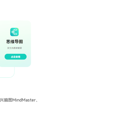
MindMaster、