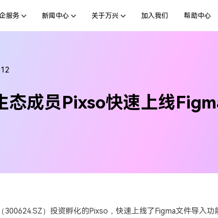
企服务
新闻中心
关于万兴
加入我们
帮助中心
服务
新闻动态
解决方案
公司简介
投资者关系
行业应用
活动专题
创业历程
联系我们
用户
绘图创意
数字文档
文档创意
制造业
互联网&
-12
社会责任
供应商合作
商
创意绘图
交通运输
教育
万兴图示
万兴PDF
态成员Pixso快速上线Fig
台
一站式办公绘图利器
秒会的全能PDF编辑神器
案例
视频创意
金融&银行
电力资源
万兴脑图
万兴HiPDF
基于云的跨端思维导图软件
一站式在线PDF解决方案
300624.SZ）投资孵化的Pixso，快速上线了Figma文件导入功
所有产品