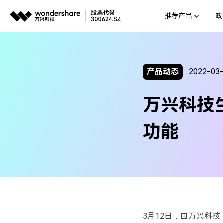
推荐产品
政
AIGC数字创意
平台
视频创意
企业
产品动态
2022-03
代理
万兴剧厂
万兴科技生
AI驱动的一站式精品影视内容创作平
客户
万兴喵影
功能
AI赋能，你也是剪辑大师
万兴天幕
一句话生成视频/图片/音乐
Wondershare SelfyzAI
让照片动起来
3月12日，由万兴科技（