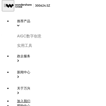
企业新闻
2022-11-19
推荐产品
万兴科技受邀参加2022高交会 斩获元宇宙创
作者经济领军企业奖
AIGC数字创意
实用工具
第24届中国国际高新技术成果交易会（即“高交会”）近日在深
圳热辣开幕。伴随元宇宙热潮来袭，今年高交会增添浓厚的元
政企服务
宇宙氛围，11月19日特别举办同期重磅活动——2022世界元
宇宙生态大会。
新闻中心
作为元宇宙领域的代表企业，元宇宙创作者经济A股上市公司
万兴科技（300624.SZ）受邀参会，并与深圳市虚拟现实产
关于万兴
业联合会、美中投资促进会、宝安产业引导基金、戴尔科技集
团、北京银行、大象投资、青橙资本、西堤资本等在大会上共
加入我们
同启动“深圳元宇宙投融资联盟”成立仪式。
帮助中心