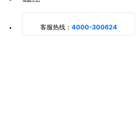
客服热线：
4000-300624
本次大会还对元宇宙领域的参会杰出代表进行了现场表彰。凭
借在元宇宙领域的前瞻布局与快速落地，万兴科技获颁高交会
“第五届天鸽奖—元宇宙（创作者经济）领军企业”，万兴科技
董事长吴太兵获评高交会“第五届天鸽奖—元宇宙领军人物”。