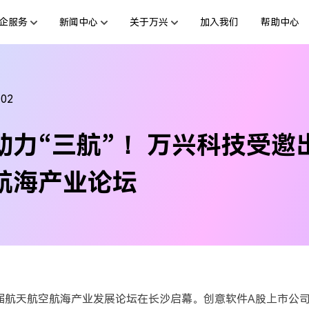
企服务
新闻中心
关于万兴
加入我们
帮助中心
服务
新闻动态
解决方案
公司简介
投资者关系
行业应用
活动专题
创业历程
联系我们
用户
绘图创意
数字文档
文档创意
制造业
互联网&
-02
社会责任
供应商合作
商
创意绘图
交通运输
教育
万兴图示
万兴PDF
力“三航”！ 万兴科技受邀出
台
一站式办公绘图利器
秒会的全能PDF编辑神器
案例
视频创意
金融&银行
电力资源
万兴脑图
万兴HiPDF
航海产业论坛
基于云的跨端思维导图软件
一站式在线PDF解决方案
2第五届航天航空航海产业发展论坛在长沙启幕。创意软件A股上市公
所有产品