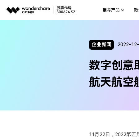
推荐产品
政
AIGC数字创意
平台
视频创意
企业
企业新闻
2022-12
代理
万兴剧厂
数字创意助
AI驱动的一站式精品影视内容创作平
客户
万兴喵影
航天航空
AI赋能，你也是剪辑大师
万兴天幕
一句话生成视频/图片/音乐
Wondershare SelfyzAI
让照片动起来
11月22日，202