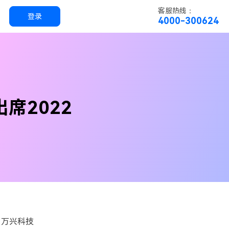
客服热线：
登录
4000-300624
实用工具
科技
实用工具
万兴恢复专家
席2022
简单高效的数据管理软件
万兴易修
视频/照片修复一站式解决方案
司万兴科技