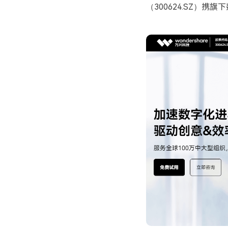
（300624.SZ）