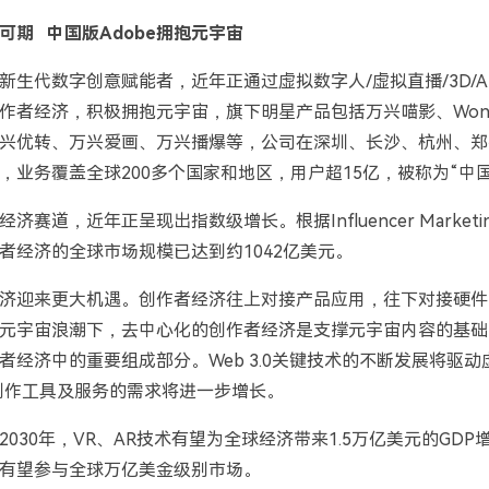
道可期
中国版A
dobe
拥抱元宇宙
生代数字创意赋能者，近年正通过虚拟数字人/虚拟直播/3D/A
者经济，积极拥抱元宇宙，旗下明星产品包括万兴喵影、Wondersha
兴优转、万兴爱画、万兴播爆等，公司在深圳、长沙、杭州、郑
业务覆盖全球200多个国家和地区，用户超15亿，被称为“中国版
赛道，近年正呈现出指数级增长。根据Influencer Marketing
者经济的全球市场规模已达到约1042亿美元。
济迎来更大机遇。创作者经济往上对接产品应用，往下对接硬件
元宇宙浪潮下，去中心化的创作者经济是支撑元宇宙内容的基础
者经济中的重要组成部分。Web 3.0关键技术的不断发展将驱
创作工具及服务的需求将进一步增长。
030年，VR、AR技术有望为全球经济带来1.5万亿美元的GD
有望参与全球万亿美金级别市场。