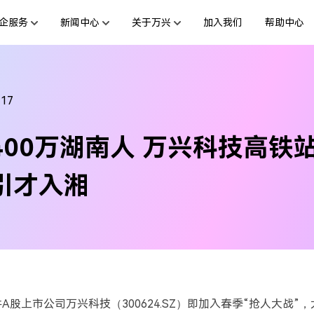
企服务
新闻中心
关于万兴
加入我们
帮助中心
服务
新闻动态
解决方案
公司简介
投资者关系
行业应用
活动专题
创业历程
联系我们
用户
绘图创意
数字文档
文档创意
制造业
互联网&
-17
社会责任
供应商合作
商
创意绘图
交通运输
教育
万兴图示
万兴PDF
400万湖南人 万兴科技高铁
台
一站式办公绘图利器
秒会的全能PDF编辑神器
案例
视频创意
金融&银行
电力资源
万兴脑图
万兴HiPDF
引才入湘
基于云的跨端思维导图软件
一站式在线PDF解决方案
件A股上市公司万兴科技（300624.SZ）即加入春季“抢人大战
所有产品