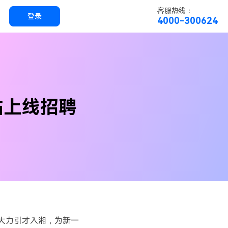
客服热线：
登录
4000-300624
实用工具
科技
实用工具
万兴恢复专家
站上线招聘
简单高效的数据管理软件
万兴易修
视频/照片修复一站式解决方案
”，大力引才入湘，为新一