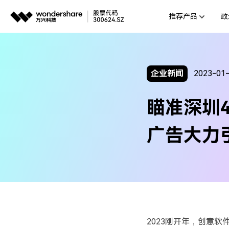
推荐产品
政
AIGC数字创意
平台
视频创意
企业
企业新闻
2023-01
代理
万兴剧厂
瞄准深圳
AI驱动的一站式精品影视内容创作平
客户
万兴喵影
广告大力
AI赋能，你也是剪辑大师
万兴天幕
一句话生成视频/图片/音乐
Wondershare SelfyzAI
让照片动起来
2023刚开年，创意软