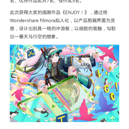
名、优秀作品奖共
7
名、佳作奖
5
名。
此次获得大奖的插画作品《
ENJOY
！》，通过将
Wondershare Filmora
拟人化，以产品剪辑界面为灵
感，设计出别具一格的冲浪板；以细致的笔触，勾勒
出一番天马行空的想象。