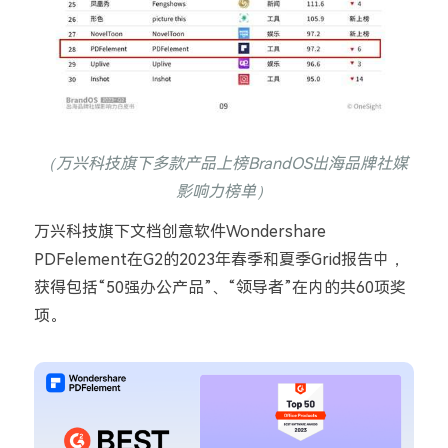
（万兴科技旗下多款产品上榜
BrandOS
出海品牌社媒
影响力榜单）
万兴科技旗下文档创意软件
Wondershare
PDFelement
在
G2
的
2023
年春季和夏季
Grid
报告中，
获得包括
“50
强办公产品
”
、
“
领导者
”
在内的共
60
项奖
项。