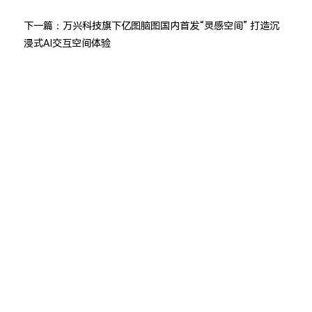
下一篇：
万兴科技旗下亿图脑图国内首发“灵感空间” 打造沉
浸式AI交互空间体验