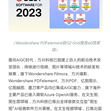
（
Wondershare PDFelement
获
G2 Grid
报告
60
项奖
项）
面向
AIGC
时代，万兴科技已组建上百人的前沿技术攻
坚团队，持续进行视频、图片等领域
AI
技术的研发和
探索，旗下
Wondershare Filmora
、万兴喵影、
Wondershare PDFelement
、万兴
PDF
、亿图图示、
亿图脑图、墨刀等产品均已集成
AIGC
能力，旗下海外
主要产品已接入微软
Azure OpenAI
服务。在文生图、
图生图领域，万兴科技已推出全球首款交互型
“
图生
图
”AI
绘画软件万兴爱画。在文生视频领域，已推出国