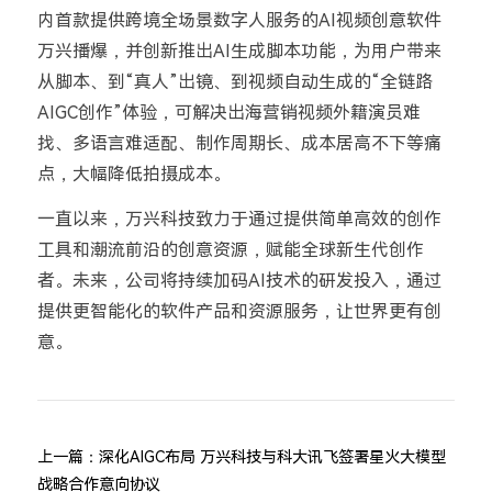
内首款提供跨境全场景数字人服务的
AI
视频创意软件
万兴播爆，并创新推出
AI
生成脚本功能，为用户带来
从脚本、到
“
真人
”
出镜、到视频自动生成的
“
全链路
AIGC
创作
”
体验，可解决出海营销视频外籍演员难
找、多语言难适配、制作周期长、成本居高不下等痛
点，大幅降低拍摄成本。
一直以来，万兴科技致力于通过提供简单高效的创作
工具和潮流前沿的创意资源，赋能全球新生代创作
者。未来，公司将持续加码
AI
技术的研发投入，通过
提供更智能化的软件产品和资源服务，让世界更有创
意。
上一篇：
深化AIGC布局 万兴科技与科大讯飞签署星火大模型
战略合作意向协议