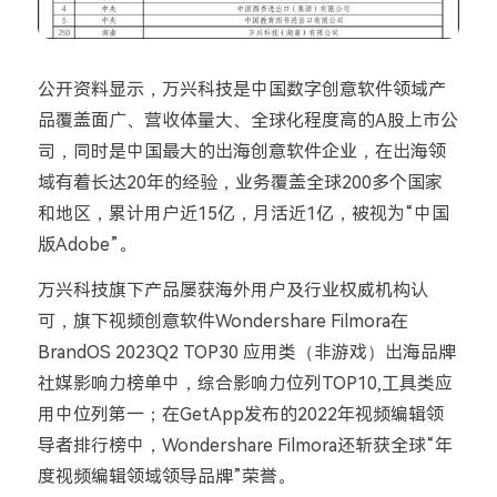
公开资料显示，万兴科技是中国数字创意软件领域产
品覆盖面广、营收体量大、全球化程度高的
A
股上市公
司，同时是中国最大的出海创意软件企业，在出海领
域有着长达
20
年的经验，业务覆盖全球
200
多个国家
和地区，累计用户近
15
亿，月活近
1
亿，被视为
“
中国
版
Adobe”
。
万兴科技旗下产品屡获海外用户及行业权威机构认
可，旗下视频创意软件
Wondershare Filmora
在
BrandOS 2023Q2 TOP30
应用类（非游戏）出海品牌
社媒影响力榜单中，综合影响力位列
TOP10,
工具类应
用中位列第一；在
GetApp
发布的
2022
年视频编辑领
导者排行榜中，
Wondershare Filmora
还斩获全球
“
年
度视频编辑领域领导品牌
”
荣誉。