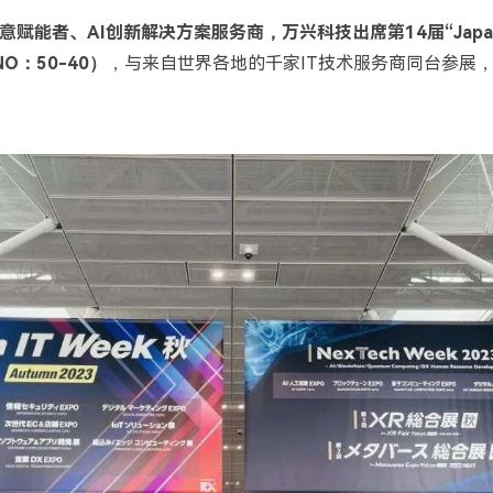
意赋能者、
AI
创新解决方案服务商，万兴科技出席第
14
届
“Japa
NO
：
50-40
）
，与来自世界各地的千家
IT
技术服务商同台参展