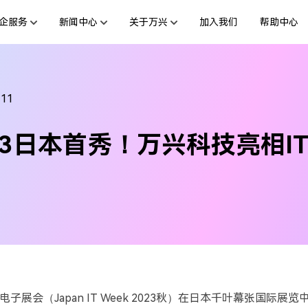
企服务
新闻中心
关于万兴
加入我们
帮助中心
服务
新闻动态
解决方案
公司简介
投资者关系
行业应用
活动专题
创业历程
联系我们
用户
绘图创意
数字文档
文档创意
制造业
互联网&
-11
社会责任
供应商合作
商
创意绘图
交通运输
教育
万兴图示
万兴PDF
ra 13日本首秀！万兴科技亮相
台
一站式办公绘图利器
秒会的全能PDF编辑神器
案例
视频创意
金融&银行
电力资源
万兴脑图
万兴HiPDF
基于云的跨端思维导图软件
一站式在线PDF解决方案
电子展会（
Japan IT Week 2023
秋）在日本千叶幕张国际展览
所有产品