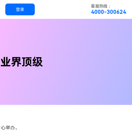
客服热线：
登录
4000-300624
实用工具
科技
实用工具
万兴恢复专家
IT业界顶级
简单高效的数据管理软件
万兴易修
视频/照片修复一站式解决方案
中心举办。