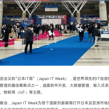
览会又称
“
日本
IT
周
”
（
Japan IT Week
），是世界领先的
IT
信息
管理的最佳集聚点之一，涵盖软件开发、大数据管理、嵌入式系
、物联网（
IoT
）等主题。
展会，
Japan IT Week
为各个国家的参展商打开日本及亚洲市场