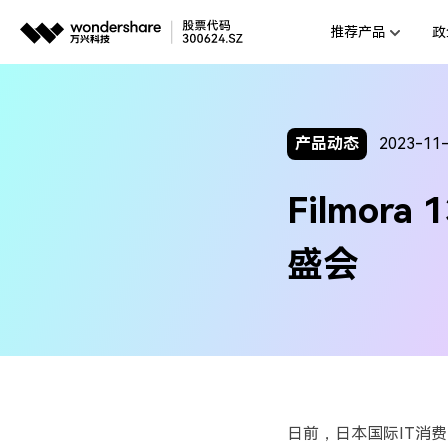
推荐产品
政
AIGC数字创意
平台
视频创意
企业
产品动态
2023-11
代理
万兴剧厂
Filmo
AI驱动的一站式精品影视内容创作平
客户
万兴喵影
盛会
AI赋能，你也是剪辑大师
万兴天幕
一句话生成视频/图片/音乐
Wondershare SelfyzAI
让照片动起来
日前，日本国际
IT
消费