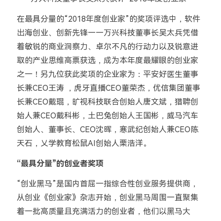
在最具分量的“2018年度创业家”的奖项评选中，软件
出海创业、创新先锋——万兴科技董事长吴太兵凭借
着敏锐的商业洞察力、卓尔不凡的行动力以及锐意进
取的产业思维高票获选，成为本年度最耀眼的创业家
之一！另九位获此奖项的企业家为：平安好医生董事
长兼CEO王涛 ，虎牙直播CEO董荣杰，优信集团董事
长兼CEO戴琨，旷视科技联合创始人唐文斌，猎聘创
始人兼CEO戴科彬，土巴兔创始人王国彬，威马汽车
创始人、董事长、CEO沈晖，寒武纪创始人兼CEO陈
天石，乂学教育松鼠AI创始人栗浩洋。
“最具分量”的创业者奖项
“创业黑马”是国内首屈一指综合性创业服务提供商，
从创业《创业家》杂志开始，创业黑马周围一直聚集
着一批高质量且充满活力的创业者，他们以黑马大