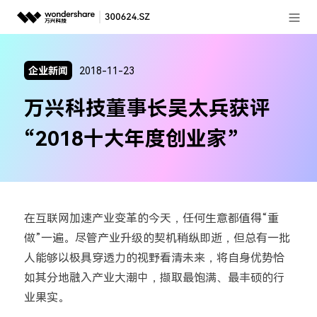
登录
推荐产品
企业新闻
2018-11-23
AIGC数字创意
政企服务
万兴科技董事长吴太兵获评
实用工具
新闻中心
“2018十大年度创业家”
关于万兴
加入我们
在互联网加速产业变革的今天，任何生意都值得“重
帮助中心
做”一遍。尽管产业升级的契机稍纵即逝，但总有一批
人能够以极具穿透力的视野看清未来，将自身优势恰
如其分地融入产业大潮中，撷取最饱满、最丰硕的行
客服热线：
4000-300624
业果实。