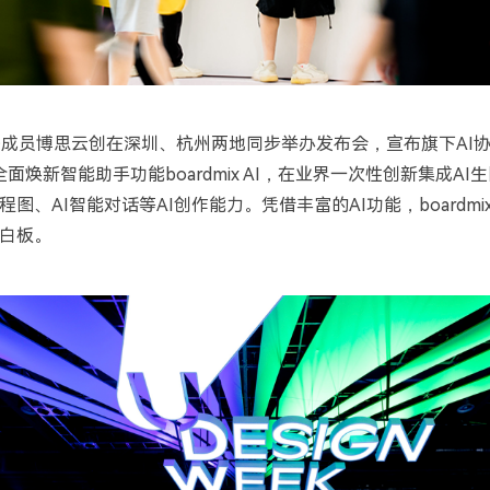
态成员博思云创在深圳、杭州两地同步举办发布会，宣布旗下
AI
全面焕新智能助手功能
boardmix AI
，在业界一次性创新集成
AI
生
程图、
AI
智能对话等
AI
创作能力。凭借丰富的
AI
功能，
boardmi
白板。