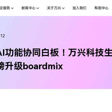
企服务
新闻中心
关于万兴
加入我们
帮助中心
服务
新闻动态
解决方案
公司简介
投资者关系
行业应用
活动专题
创业历程
联系我们
用户
绘图创意
数字文档
文档创意
制造业
互联网&
-12
社会责任
供应商合作
商
创意绘图
交通运输
教育
万兴图示
万兴PDF
AI功能协同白板！万兴科技
台
一站式办公绘图利器
秒会的全能PDF编辑神器
案例
视频创意
金融&银行
电力资源
万兴脑图
万兴HiPDF
升级boardmix
基于云的跨端思维导图软件
一站式在线PDF解决方案
所有产品