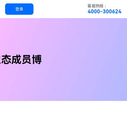
客服热线：
登录
4000-300624
实用工具
科技
实用工具
万兴恢复专家
生态成员博
简单高效的数据管理软件
万兴易修
视频/照片修复一站式解决方案