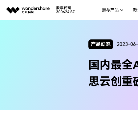
推荐产品
政
AIGC数字创意
平台
视频创意
企业
产品动态
2023-06
代理
万兴剧厂
国内最全
AI驱动的一站式精品影视内容创作平
客户
万兴喵影
思云创重磅
AI赋能，你也是剪辑大师
万兴天幕
一句话生成视频/图片/音乐
Wondershare SelfyzAI
让照片动起来