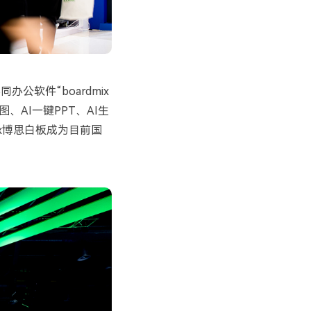
协同办公软件
“boardmix
图、
AI
一键
PPT
、
AI
生
x
博思白板成为目前国