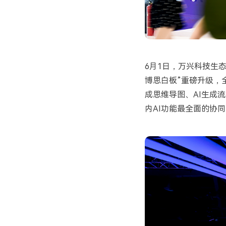
6
月
1
日，万兴科技生
博思白板
”
重磅升级，
成思维导图、
AI
生成流
内
AI
功能最全面的协同