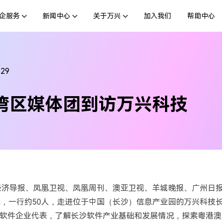
企服务
新闻中心
关于万兴
加入我们
帮助中心
服务
新闻动态
解决方案
公司简介
投资者关系
行业应用
活动专题
创业历程
联系我们
用户
绘图创意
数字文档
文档创意
制造业
互联网&
-29
社会责任
供应商合作
商
创意绘图
交通运输
教育
万兴图示
万兴PDF
湾区媒体团到访万兴科技
台
一站式办公绘图利器
秒会的全能PDF编辑神器
案例
视频创意
金融&银行
电力资源
万兴脑图
万兴HiPDF
基于云的跨端思维导图软件
一站式在线PDF解决方案
港经济导报、凤凰卫视、凤凰周刊、澳亚卫视、羊城晚报、广州日
体，一行约50人，走进位于中国（长沙）信息产业园的万兴科技
软件企业代表，了解长沙软件产业基础和发展情况，探索粤港澳
所有产品