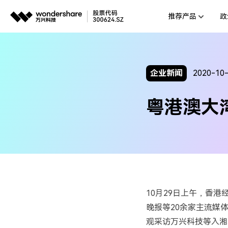
推荐产品
政
AIGC数字创意
平台
视频创意
企业
企业新闻
2020-10
代理
万兴剧厂
粤港澳大
AI驱动的一站式精品影视内容创作平
客户
万兴喵影
AI赋能，你也是剪辑大师
万兴天幕
一句话生成视频/图片/音乐
Wondershare SelfyzAI
10月29日上午，香
让照片动起来
晚报等20余家主流媒
观采访万兴科技等入湘