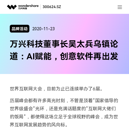
登录
推荐产品
品牌活动
2020-11-23
AIGC数字创意
政企服务
万兴科技董事长吴太兵乌镇论
实用工具
新闻中心
道：AI赋能，创意软件再出发
关于万兴
加入我们
世界互联网大会，目前为止已连续举办了6届。
帮助中心
历届峰会都有许多高光时刻，不管是顶着“国家倡导的
世界级盛会”光环，还是充满话题度的“互联网大佬们
客服热线：
4000-300624
的饭局”，都使得这场立足于全球视野的峰会，成为世
界互联网发展趋势的风向标。